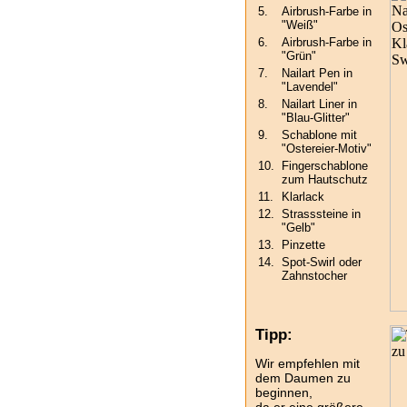
5.
Airbrush-Farbe in
"Weiß"
6.
Airbrush-Farbe in
"Grün"
7.
Nailart Pen in
"Lavendel"
8.
Nailart Liner in
"Blau-Glitter"
9.
Schablone mit
"Ostereier-Motiv"
10.
Fingerschablone
zum Hautschutz
11.
Klarlack
12.
Strasssteine in
"Gelb"
13.
Pinzette
14.
Spot-Swirl oder
Zahnstocher
Tipp:
Wir empfehlen mit
dem Daumen zu
beginnen,