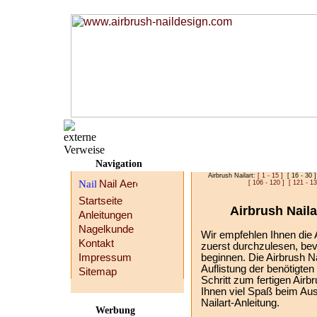
Navigation
Airbrush Nailart:
[ 1 - 15 ]
[ 16 - 30 
[ 106 - 120 ]
[ 121 - 13
Startseite
Airbrush Naila
Anleitungen
Nagelkunde
Wir empfehlen Ihnen die A
Kontakt
zuerst durchzulesen, be
Impressum
beginnen. Die Airbrush Na
Auflistung der benötigten
Sitemap
Schritt zum fertigen Air
Ihnen viel Spaß beim Aus
Nailart-Anleitung.
Werbung