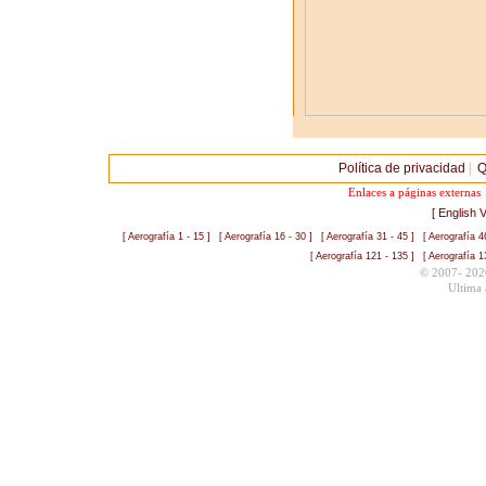
Política de privacidad
|
Q
Enlaces a páginas externa
[ English V
[ Aerografía 1 - 15 ]
[ Aerografía 16 - 30 ]
[ Aerografía 31 - 45 ]
[ Aerografía 4
[ Aerografía 121 - 135 ]
[ Aerografía 1
© 2007- 202
Ultima 