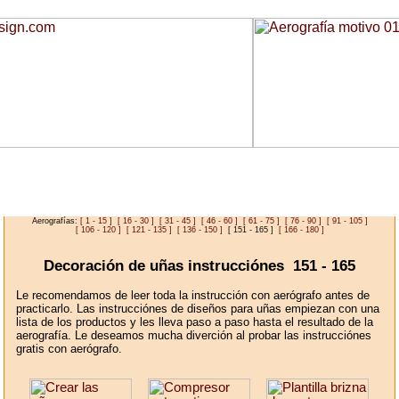
Aerografías:
[ 1 - 15 ]
[ 16 - 30 ]
[ 31 - 45 ]
[ 46 - 60 ]
[ 61 - 75 ]
[ 76 - 90 ]
[ 91 - 105 ]
[ 106 - 120 ]
[ 121 - 135 ]
[ 136 - 150 ]
[ 151 - 165 ]
[ 166 - 180 ]
Decoración de uñas instrucciónes 151 - 165
Le recomendamos de leer toda la instrucción con aerógrafo antes de
practicarlo. Las instrucciónes de diseños para uñas empiezan con una
lista de los productos y les lleva paso a paso hasta el resultado de la
aerografía. Le deseamos mucha diverción al probar las instrucciónes
gratis con aerógrafo.