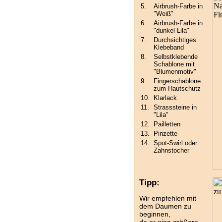
5.
Airbrush-Farbe in
"Weiß"
6.
Airbrush-Farbe in
"dunkel Lila"
7.
Durchsichtiges
Klebeband
8.
Selbstklebende
Schablone mit
"Blumenmotiv"
9.
Fingerschablone
zum Hautschutz
10.
Klarlack
11.
Strasssteine in
"Lila"
12.
Pailletten
13.
Pinzette
14.
Spot-Swirl oder
Zahnstocher
Tipp:
Wir empfehlen mit
dem Daumen zu
beginnen,